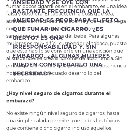
ANSIEDAD Y SE OYE CON
fumar pocos cigarrillos en el embarazo, es una idea
BASTANTE FRECUENCIA QUE LA
falsa y obsoleta. El tabaco, en la dosis que sea,
ANSIEDAD ES PEOR PARA EL FETO
atraviesa con facilidad la placenta y por tanto llega
con todos sus agente tóxicos al torrente
QUE FUMAR UN CIGARRO. ¿ES
sanguíneo y a los tejidos del bebé. Para algunas
CIERTO? ES UNA
mujeres es muy difícil suspender el tabaco, puesto
IRRESPONSABILIDAD Y, SIN
que este hábito se convierte en una adicción que
EMBARGO, ¿ALGUNAS MUJERES
al suspenderse crea síndrome de abstinencia. Sin
PUEDEN CONSIDERARLO UNA
embargo la ansiedad que provoca esta abstinencia
no perjudica el adecuado desarrollo del
NECESIDAD?
embarazo.
¿Hay nivel seguro de cigarros durante el
embarazo?
No existe ningún nivel seguro de cigarros, hasta
una simple calada permite que todos los tóxicos
que contiene dicho cigarro, incluso aquellos