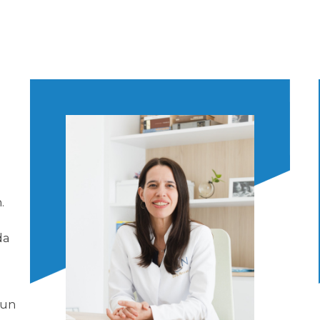
.
da
 un