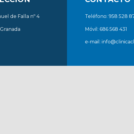
uel de Falla nº 4
Teléfono: 958 528 8
 Granada
Móvil: 686 568 431
e-mail:
info@clinicac