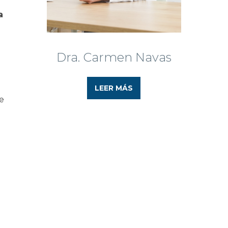
a
Dra. Carmen Navas
LEER MÁS
e
e
n