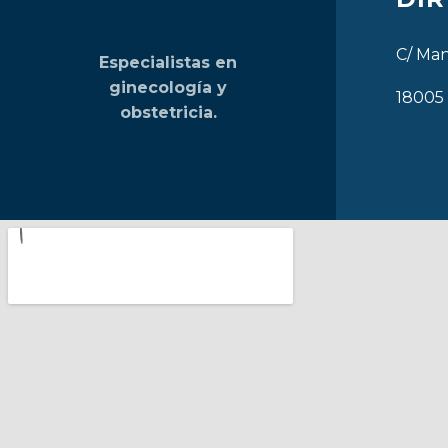
C/ Man
Especialistas en
ginecología y
18005
obstetricia.